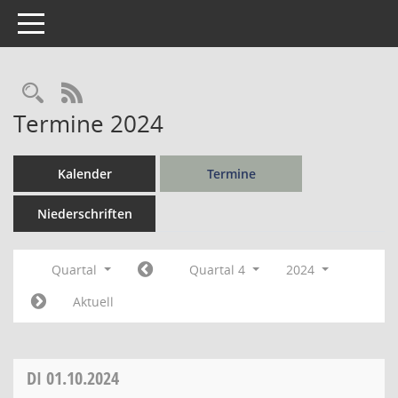
Toggle navigation
Rechercheauswahl
RSS-Feed
Termine 2024
Kalender
Termine
Niederschriften
Quartal
Quartal 4
2024
Aktuell
DI
01.10.2024