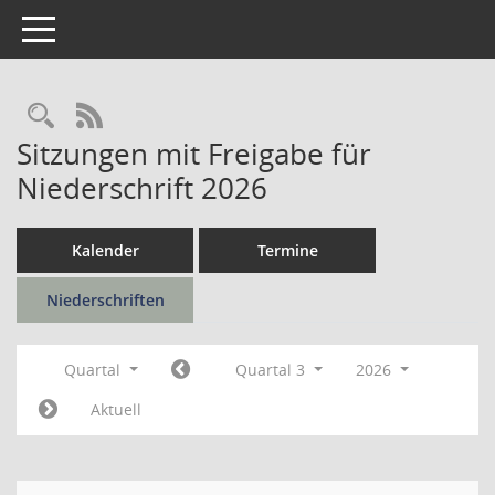
Toggle navigation
Rechercheauswahl
RSS-Feed
Sitzungen mit Freigabe für
Niederschrift 2026
Kalender
Termine
Niederschriften
Quartal
Quartal 3
2026
Aktuell