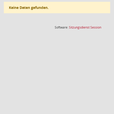
Keine Daten gefunden.
(Wird in
Software:
Sitzungsdienst
Session