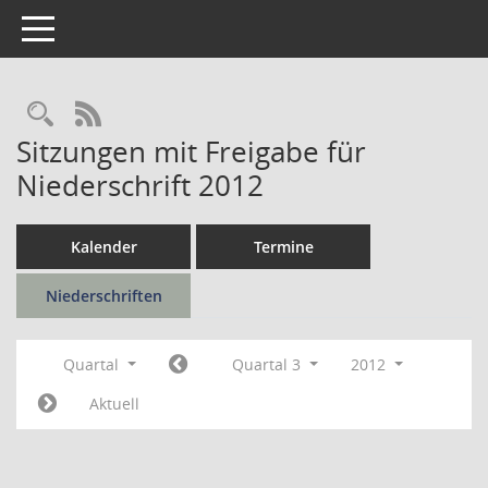
Toggle navigation
Rechercheauswahl
RSS-Feed
Sitzungen mit Freigabe für
Niederschrift 2012
Kalender
Termine
Niederschriften
Quartal
Quartal 3
2012
Aktuell