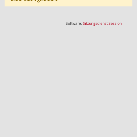
(Wird in
Software:
Sitzungsdienst
Session