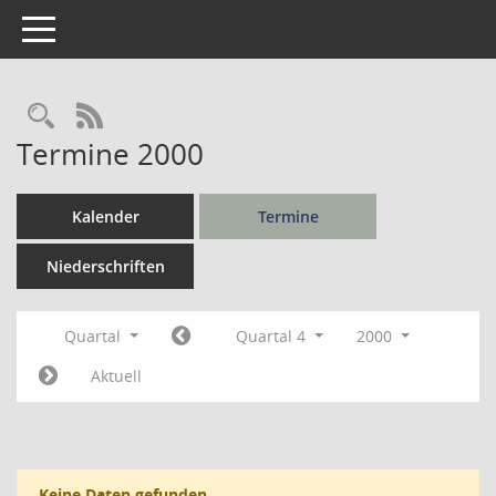
Toggle navigation
Rechercheauswahl
RSS-Feed
Termine 2000
Kalender
Termine
Niederschriften
Quartal
Quartal 4
2000
Aktuell
Keine Daten gefunden.