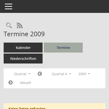
Toggle navigation
Rechercheauswahl
RSS-Feed
Termine 2009
Kalender
Termine
Niederschriften
Quartal
Quartal 4
2009
Aktuell
Keine Daten gefunden.