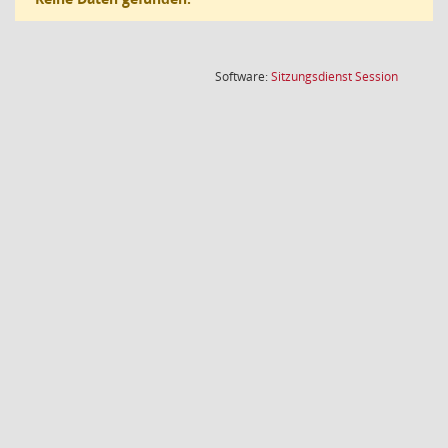
(Wird in
Software:
Sitzungsdienst
Session