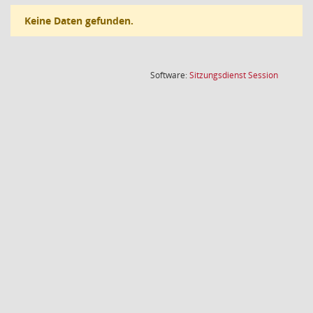
Keine Daten gefunden.
(Wird in
Software:
Sitzungsdienst
Session