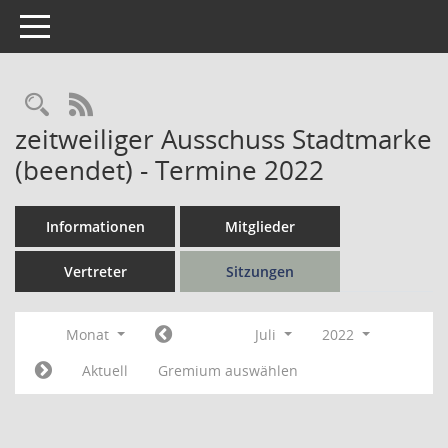
Toggle navigation
Rechercheauswahl
RSS-Feed
zeitweiliger Ausschuss Stadtmarke
(beendet) - Termine 2022
Informationen
Mitglieder
Vertreter
Sitzungen
Monat
Juli
2022
Aktuell
Gremium auswählen