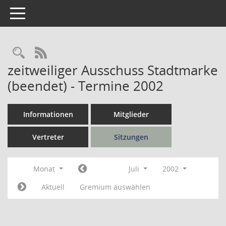
Toggle navigation
Rechercheauswahl
RSS-Feed
zeitweiliger Ausschuss Stadtmarke
(beendet) - Termine 2002
Informationen
Mitglieder
Vertreter
Sitzungen
Monat
Juli
2002
Aktuell
Gremium auswählen