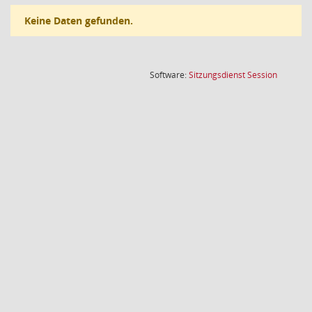
Keine Daten gefunden.
(Wird in
Software:
Sitzungsdienst
Session