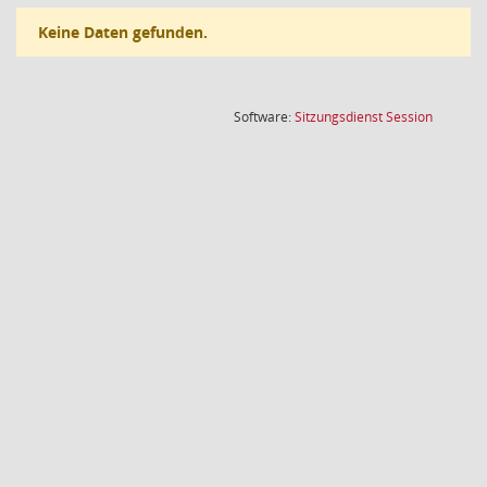
Keine Daten gefunden.
(Wird in
Software:
Sitzungsdienst
Session