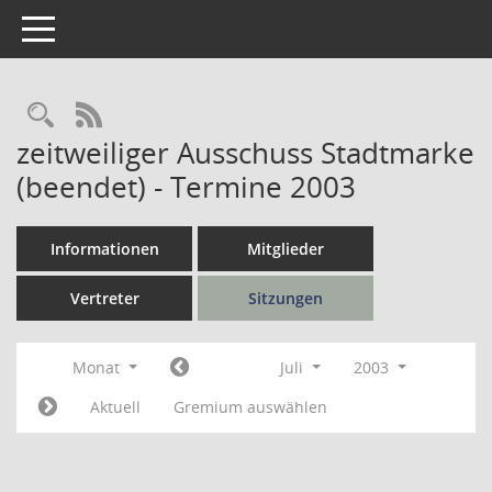
Toggle navigation
Rechercheauswahl
RSS-Feed
zeitweiliger Ausschuss Stadtmarke
(beendet) - Termine 2003
Informationen
Mitglieder
Vertreter
Sitzungen
Monat
Juli
2003
Aktuell
Gremium auswählen