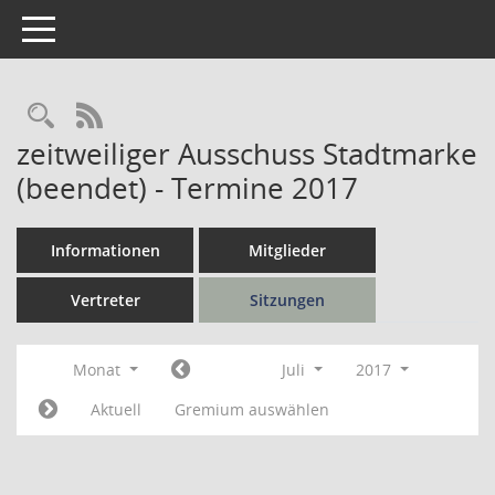
Toggle navigation
Rechercheauswahl
RSS-Feed
zeitweiliger Ausschuss Stadtmarke
(beendet) - Termine 2017
Informationen
Mitglieder
Vertreter
Sitzungen
Monat
Juli
2017
Aktuell
Gremium auswählen