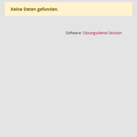
Keine Daten gefunden.
(Wird in
Software:
Sitzungsdienst
Session