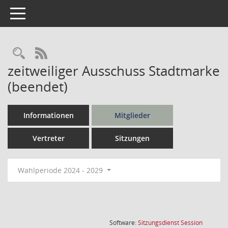
Toggle navigation
Rechercheauswahl
RSS-Feed
zeitweiliger Ausschuss Stadtmarke
(beendet)
Informationen
Mitglieder
Vertreter
Sitzungen
Wahlperiode 2024 - 2029
(Wird in
Software:
Sitzungsdienst
Session