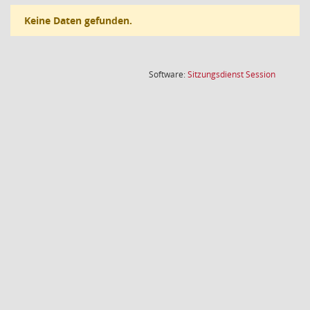
Keine Daten gefunden.
(Wird in
Software:
Sitzungsdienst
Session