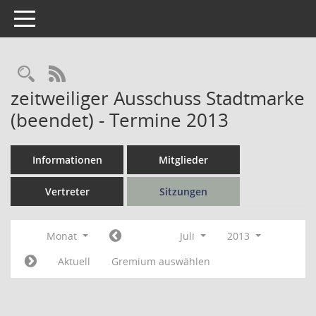
Toggle navigation
Rechercheauswahl
RSS-Feed
zeitweiliger Ausschuss Stadtmarke
(beendet) - Termine 2013
Informationen
Mitglieder
Vertreter
Sitzungen
Monat
Juli
2013
Aktuell
Gremium auswählen