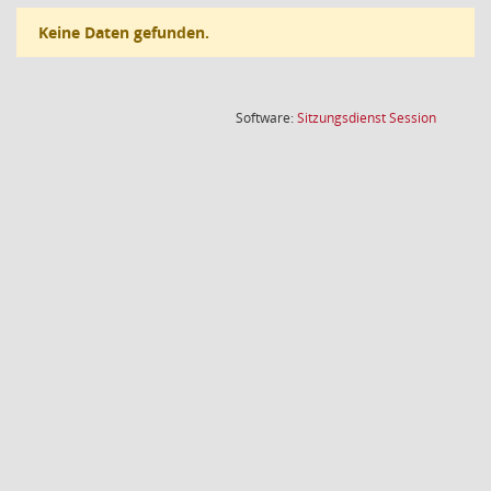
Keine Daten gefunden.
(Wird in
Software:
Sitzungsdienst
Session