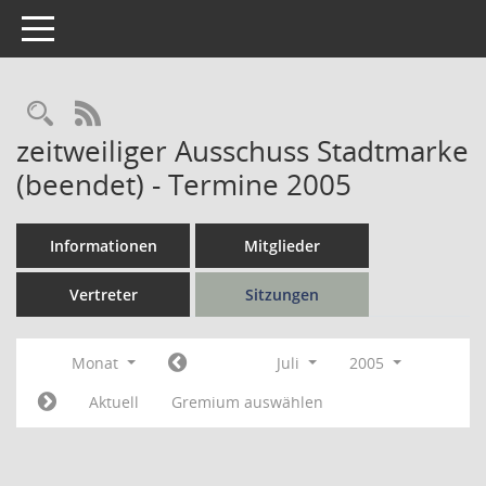
Toggle navigation
Rechercheauswahl
RSS-Feed
zeitweiliger Ausschuss Stadtmarke
(beendet) - Termine 2005
Informationen
Mitglieder
Vertreter
Sitzungen
Monat
Juli
2005
Aktuell
Gremium auswählen