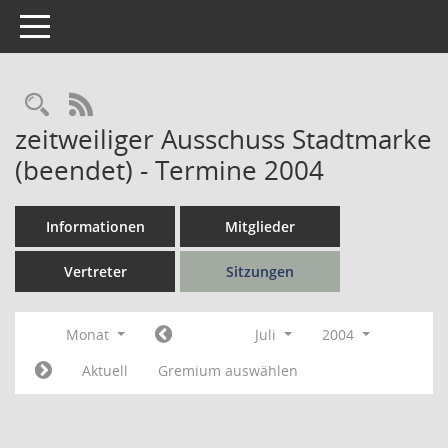
Toggle navigation
Rechercheauswahl
RSS-Feed
zeitweiliger Ausschuss Stadtmarke
(beendet) - Termine 2004
Informationen
Mitglieder
Vertreter
Sitzungen
Monat
Juli
2004
Aktuell
Gremium auswählen