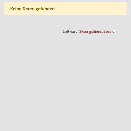
Keine Daten gefunden.
(Wird in
Software:
Sitzungsdienst
Session