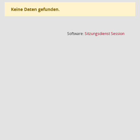
Keine Daten gefunden.
(Wird in
Software:
Sitzungsdienst
Session