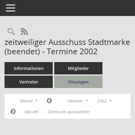
Toggle navigation
Rechercheauswahl
RSS-Feed
zeitweiliger Ausschuss Stadtmarke
(beendet) - Termine 2002
Informationen
Mitglieder
Vertreter
Sitzungen
Monat
Oktober
2002
Aktuell
Gremium auswählen