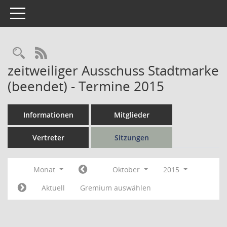
Toggle navigation
Rechercheauswahl
RSS-Feed
zeitweiliger Ausschuss Stadtmarke
(beendet) - Termine 2015
Informationen
Mitglieder
Vertreter
Sitzungen
Monat
Oktober
2015
Aktuell
Gremium auswählen