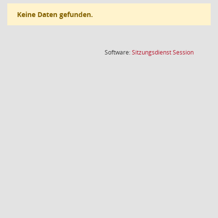
Keine Daten gefunden.
(Wird in
Software:
Sitzungsdienst
Session