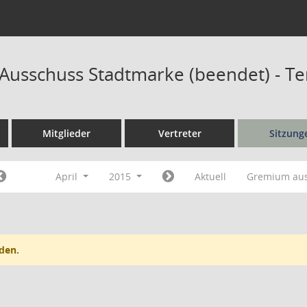
r Ausschuss Stadtmarke (beendet) - T
Mitglieder
Vertreter
Sitzung
April
2015
Aktuell
Gremium au
den.