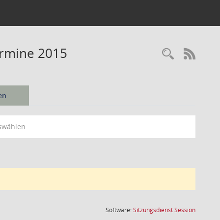
ermine 2015
Recherc
RSS-
en
swählen
(Wird in
Software:
Sitzungsdienst
Session