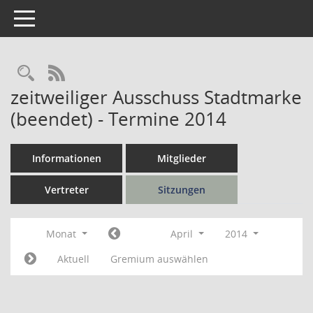
Toggle navigation
Rechercheauswahl
RSS-Feed
zeitweiliger Ausschuss Stadtmarke
(beendet) - Termine 2014
Informationen
Mitglieder
Vertreter
Sitzungen
Monat
April
2014
Aktuell
Gremium auswählen