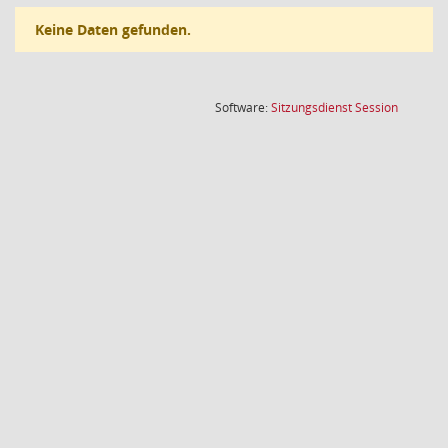
Keine Daten gefunden.
(Wird in
Software:
Sitzungsdienst
Session