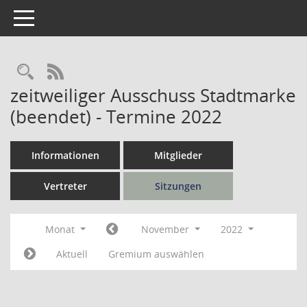
Toggle navigation
Rechercheauswahl
RSS-Feed
zeitweiliger Ausschuss Stadtmarke
(beendet) - Termine 2022
Informationen
Mitglieder
Vertreter
Sitzungen
Monat
November
2022
Aktuell
Gremium auswählen