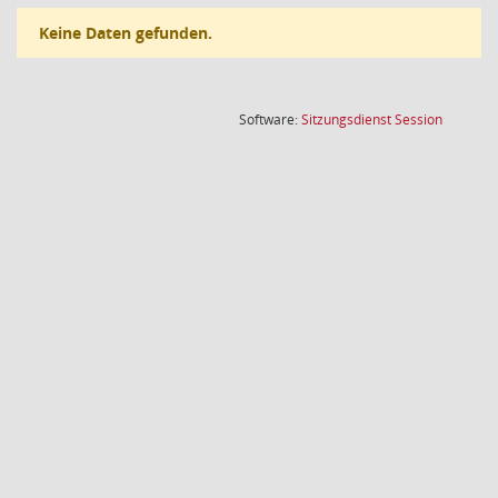
Keine Daten gefunden.
(Wird in
Software:
Sitzungsdienst
Session