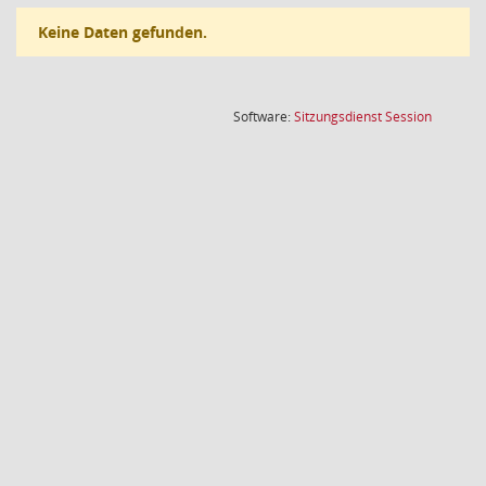
Keine Daten gefunden.
(Wird in
Software:
Sitzungsdienst
Session