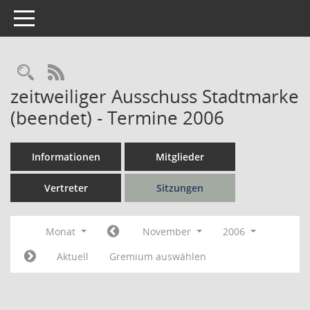
Toggle navigation
Rechercheauswahl
RSS-Feed
zeitweiliger Ausschuss Stadtmarke
(beendet) - Termine 2006
Informationen
Mitglieder
Vertreter
Sitzungen
Monat
November
2006
Aktuell
Gremium auswählen