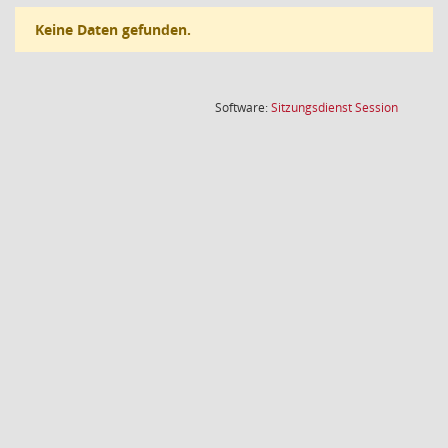
Keine Daten gefunden.
(Wird in
Software:
Sitzungsdienst
Session