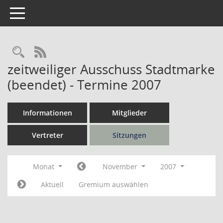
Toggle navigation
Rechercheauswahl
RSS-Feed
zeitweiliger Ausschuss Stadtmarke
(beendet) - Termine 2007
Informationen
Mitglieder
Vertreter
Sitzungen
Monat
November
2007
Aktuell
Gremium auswählen