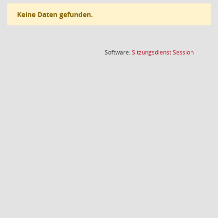
Keine Daten gefunden.
(Wird in
Software:
Sitzungsdienst
Session