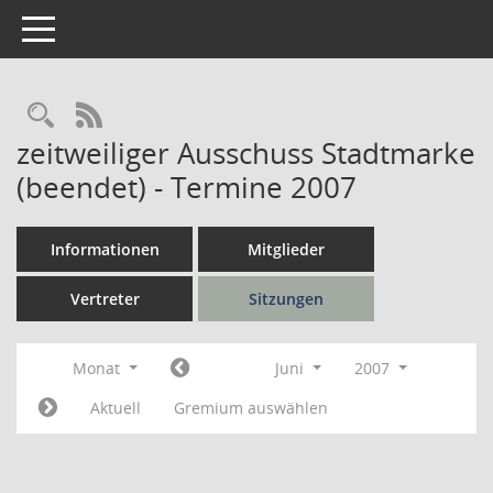
Toggle navigation
Rechercheauswahl
RSS-Feed
zeitweiliger Ausschuss Stadtmarke
(beendet) - Termine 2007
Informationen
Mitglieder
Vertreter
Sitzungen
Monat
Juni
2007
Aktuell
Gremium auswählen