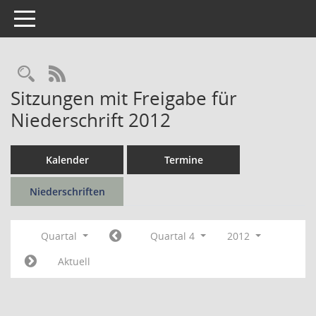
Toggle navigation
Rechercheauswahl
RSS-Feed
Sitzungen mit Freigabe für
Niederschrift 2012
Kalender
Termine
Niederschriften
Quartal
Quartal 4
2012
Aktuell