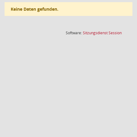
Keine Daten gefunden.
(Wird in
Software:
Sitzungsdienst
Session