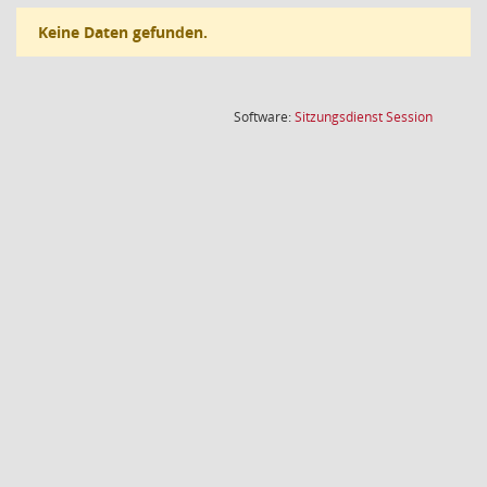
Keine Daten gefunden.
(Wird in
Software:
Sitzungsdienst
Session