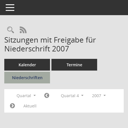
Toggle navigation
Rechercheauswahl
RSS-Feed
Sitzungen mit Freigabe für
Niederschrift 2007
Kalender
Termine
Niederschriften
Quartal
Quartal 4
2007
Aktuell