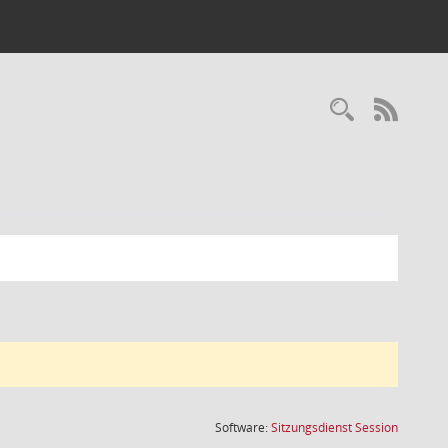
Recherc
RSS-
(Wird in
Software:
Sitzungsdienst
Session