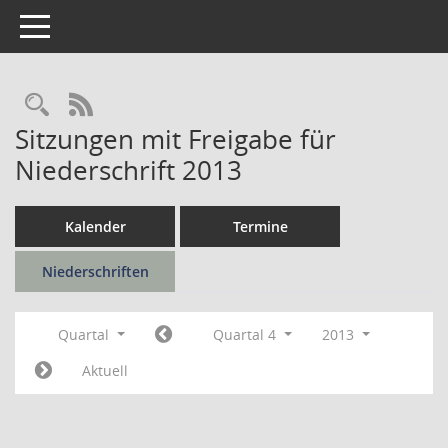
Toggle navigation
Rechercheauswahl
RSS-Feed
Sitzungen mit Freigabe für
Niederschrift 2013
Kalender
Termine
Niederschriften
Quartal
Quartal 4
2013
Aktuell