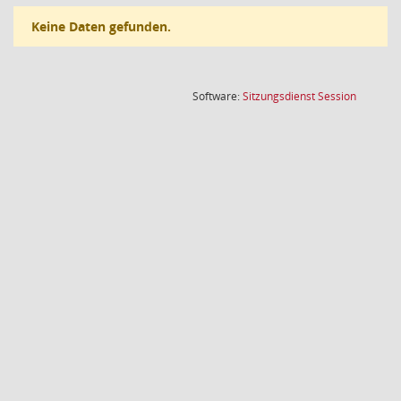
Keine Daten gefunden.
(Wird in
Software:
Sitzungsdienst
Session