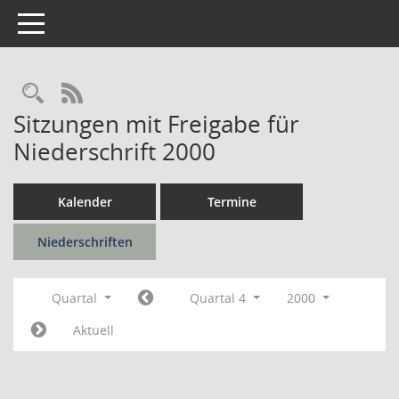
Toggle navigation
Rechercheauswahl
RSS-Feed
Sitzungen mit Freigabe für
Niederschrift 2000
Kalender
Termine
Niederschriften
Quartal
Quartal 4
2000
Aktuell