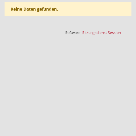
Keine Daten gefunden.
(Wird in
Software:
Sitzungsdienst
Session