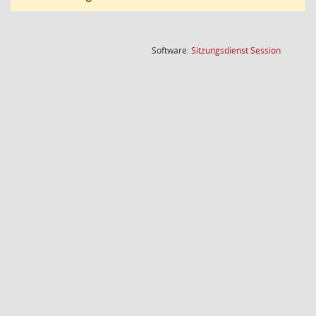
(Wird in
Software:
Sitzungsdienst
Session