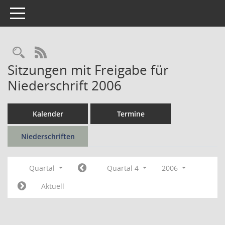
Toggle navigation
Rechercheauswahl
RSS-Feed
Sitzungen mit Freigabe für
Niederschrift 2006
Kalender
Termine
Niederschriften
Quartal
Quartal 4
2006
Aktuell