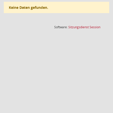
Keine Daten gefunden.
(Wird in
Software:
Sitzungsdienst
Session