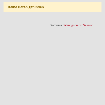
Keine Daten gefunden.
(Wird in
Software:
Sitzungsdienst
Session