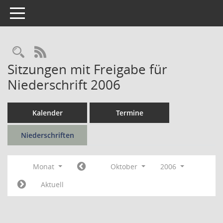
Toggle navigation
Rechercheauswahl
RSS-Feed
Sitzungen mit Freigabe für
Niederschrift 2006
Kalender
Termine
Niederschriften
Monat
Oktober
2006
Aktuell