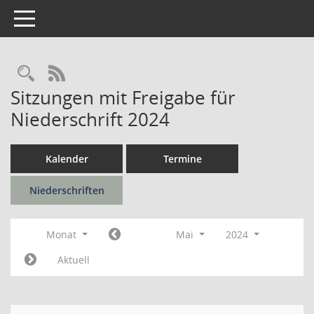
Toggle navigation
Rechercheauswahl
RSS-Feed
Sitzungen mit Freigabe für
Niederschrift 2024
Kalender
Termine
Niederschriften
Monat
Mai
2024
Aktuell