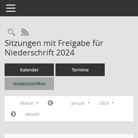
Toggle navigation
Rechercheauswahl
RSS-Feed
Sitzungen mit Freigabe für
Niederschrift 2024
Kalender
Termine
Niederschriften
Monat
Januar
2024
Aktuell