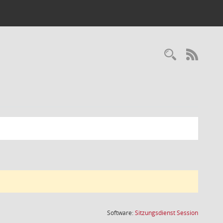
Recherc
RSS-
(Wird in
Software:
Sitzungsdienst
Session