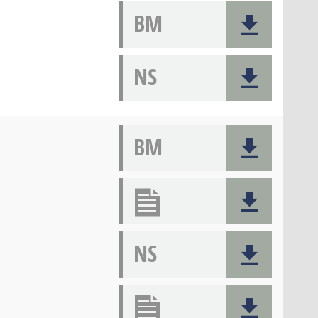
BM
NS
BM
NS