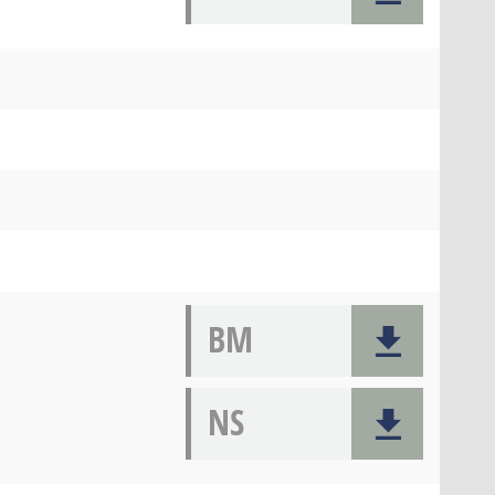
BM
NS