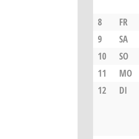
8
FR
9
SA
10
SO
11
MO
12
DI