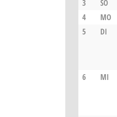
3
SO
4
MO
5
DI
6
MI