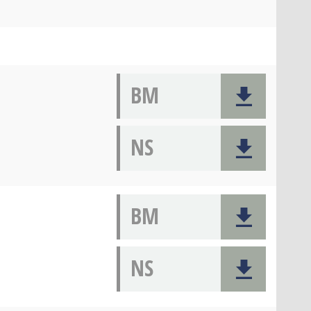
BM
NS
BM
NS