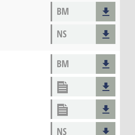
BM
NS
BM
NS