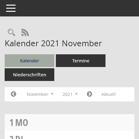
Toggle navigation
Rechercheauswahl
RSS-Feed
Kalender 2021 November
Kalender
Termine
Niederschriften
November
2021
Aktuell
1
MO