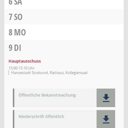
6
SA
7
SO
8
MO
9
DI
Hauptausschuss
15:00-15:10 Uhr
Hansestadt Stralsund, Rathaus, Kollegiensaal
Öffentliche Bekanntmachung
Niederschrift öffentlich