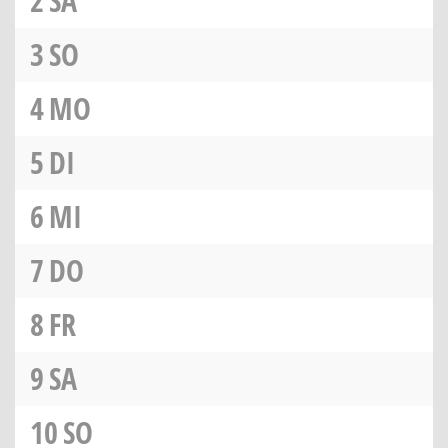
2
SA
3
SO
4
MO
5
DI
6
MI
7
DO
8
FR
9
SA
10
SO