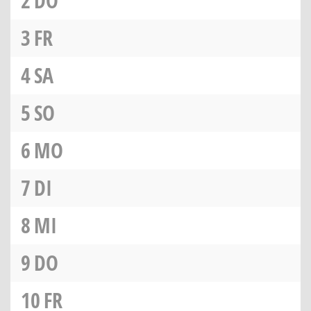
2
DO
3
FR
4
SA
5
SO
6
MO
7
DI
8
MI
9
DO
10
FR