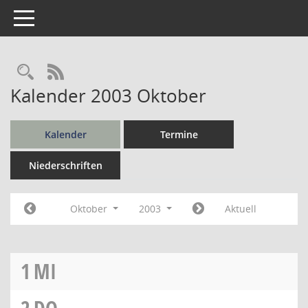
Toggle navigation
Rechercheauswahl
RSS-Feed
Kalender 2003 Oktober
Kalender
Termine
Niederschriften
Oktober
2003
Aktuell
1
MI