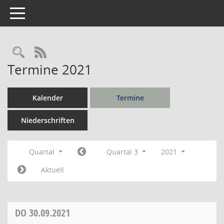
Toggle navigation
Rechercheauswahl
RSS-Feed
Termine 2021
Kalender
Termine
Niederschriften
Quartal
Quartal 3
2021
Aktuell
DO
30.09.2021