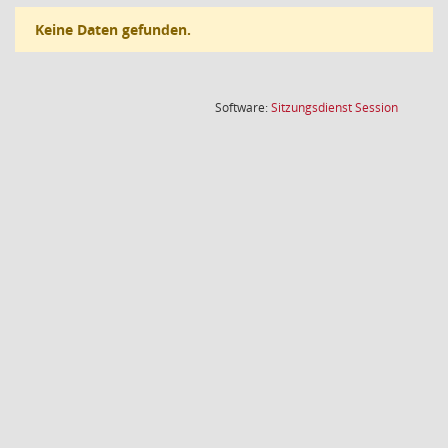
Keine Daten gefunden.
(Wird in
Software:
Sitzungsdienst
Session