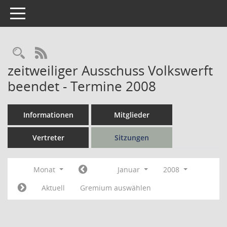
Toggle navigation
Rechercheauswahl
RSS-Feed
zeitweiliger Ausschuss Volkswerft
beendet - Termine 2008
Informationen
Mitglieder
Vertreter
Sitzungen
Monat
Januar
2008
Aktuell
Gremium auswählen