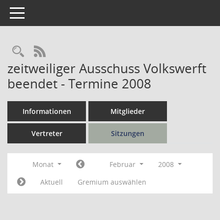
Toggle navigation
Rechercheauswahl
RSS-Feed
zeitweiliger Ausschuss Volkswerft
beendet - Termine 2008
Informationen
Mitglieder
Vertreter
Sitzungen
Monat
Februar
2008
Aktuell
Gremium auswählen