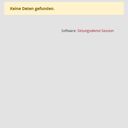
Keine Daten gefunden.
(Wird in
Software:
Sitzungsdienst
Session