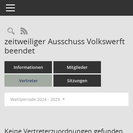
Toggle navigation
Rechercheauswahl
RSS-Feed
zeitweiliger Ausschuss Volkswerft
beendet
Informationen
Mitglieder
Vertreter
Sitzungen
Wahlperiode 2024 - 2029
Keine Vertreterzuordnungen gefunden.