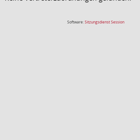
(Wird in
Software:
Sitzungsdienst
Session