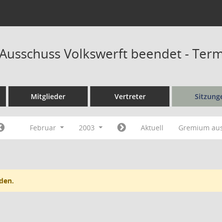
r Ausschuss Volkswerft beendet - Ter
Mitglieder
Vertreter
Sitzung
Februar
2003
Aktuell
Gremium au
den.