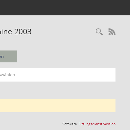
mine 2003
Recherc
RSS-
en
swählen
(Wird in
Software:
Sitzungsdienst
Session