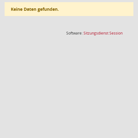
Keine Daten gefunden.
(Wird in
Software:
Sitzungsdienst
Session