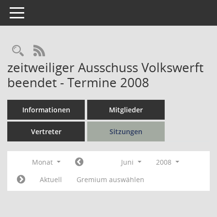
Toggle navigation
Rechercheauswahl
RSS-Feed
zeitweiliger Ausschuss Volkswerft
beendet - Termine 2008
Informationen
Mitglieder
Vertreter
Sitzungen
Monat
Juni
2008
Aktuell
Gremium auswählen