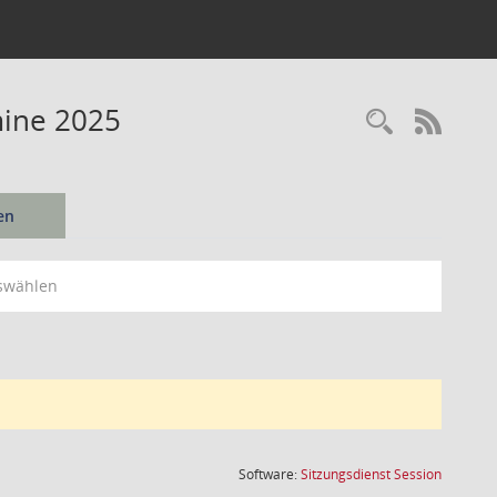
mine 2025
Recherc
RSS-
en
swählen
(Wird in
Software:
Sitzungsdienst
Session