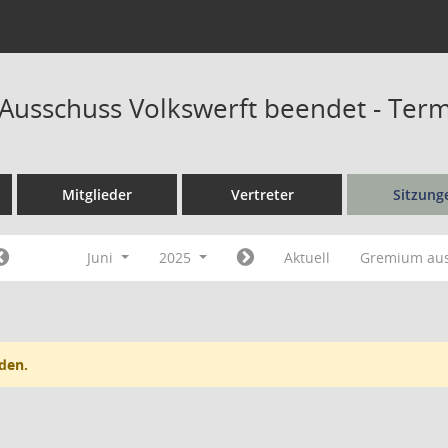
r Ausschuss Volkswerft beendet - Ter
Mitglieder
Vertreter
Sitzung
Juni
2025
Aktuell
Gremium au
den.