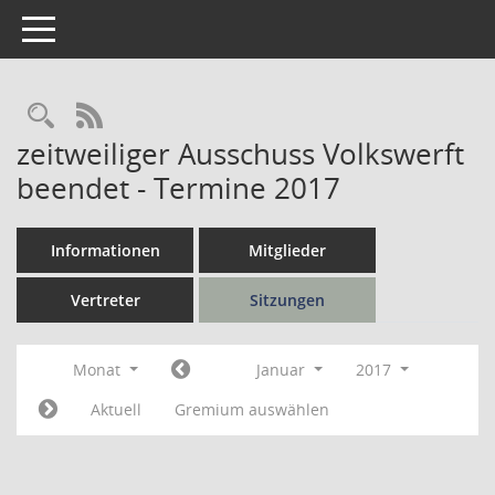
Toggle navigation
Rechercheauswahl
RSS-Feed
zeitweiliger Ausschuss Volkswerft
beendet - Termine 2017
Informationen
Mitglieder
Vertreter
Sitzungen
Monat
Januar
2017
Aktuell
Gremium auswählen