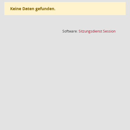
Keine Daten gefunden.
(Wird in
Software:
Sitzungsdienst
Session