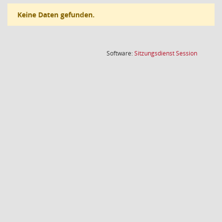
Keine Daten gefunden.
(Wird in
Software:
Sitzungsdienst
Session