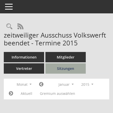
Toggle navigation
Rechercheauswahl
RSS-Feed
zeitweiliger Ausschuss Volkswerft
beendet - Termine 2015
Informationen
Mitglieder
Vertreter
Sitzungen
Monat
Januar
2015
Aktuell
Gremium auswählen