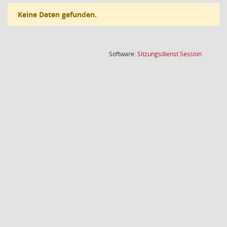
Keine Daten gefunden.
(Wird in
Software:
Sitzungsdienst
Session