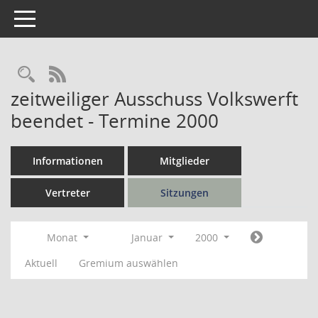
Toggle navigation
Rechercheauswahl
RSS-Feed
zeitweiliger Ausschuss Volkswerft
beendet - Termine 2000
Informationen
Mitglieder
Vertreter
Sitzungen
Monat
Januar
2000
Aktuell
Gremium auswählen