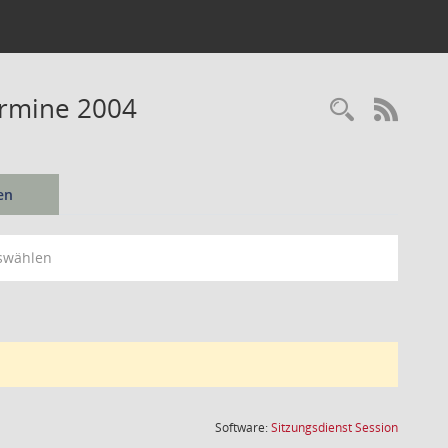
ermine 2004
Recherc
RSS-
en
swählen
(Wird in
Software:
Sitzungsdienst
Session