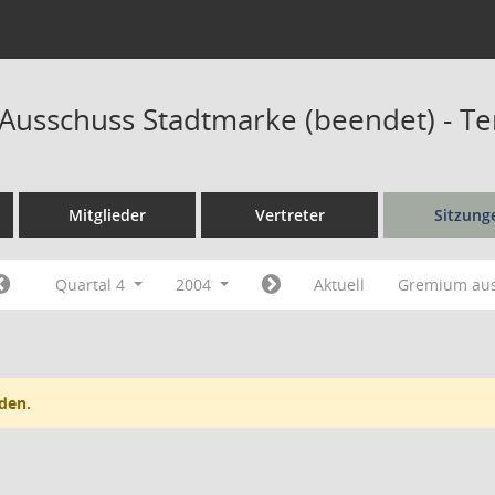
r Ausschuss Stadtmarke (beendet) - T
Mitglieder
Vertreter
Sitzung
Quartal 4
2004
Aktuell
Gremium au
den.