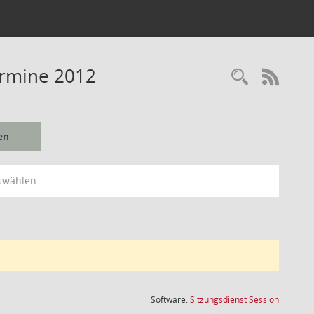
ermine 2012
Recherc
RSS-
en
swählen
(Wird in
Software:
Sitzungsdienst
Session