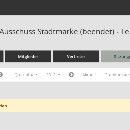
r Ausschuss Stadtmarke (beendet) - T
Mitglieder
Vertreter
Sitzung
Quartal 4
2012
Aktuell
Gremium au
den.