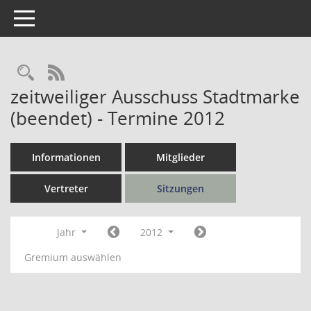
Toggle navigation
Rechercheauswahl
RSS-Feed
zeitweiliger Ausschuss Stadtmarke
(beendet) - Termine 2012
Informationen
Mitglieder
Vertreter
Sitzungen
Jahr
2012
Gremium auswählen