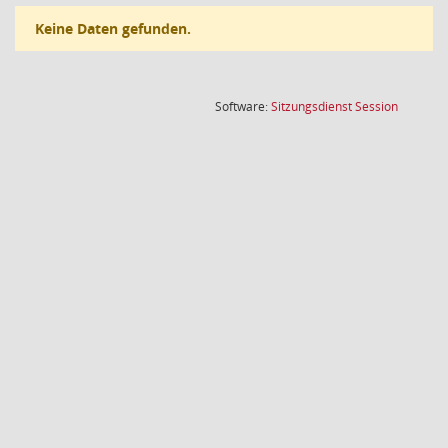
Keine Daten gefunden.
(Wird in
Software:
Sitzungsdienst
Session