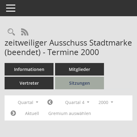
Toggle navigation
Rechercheauswahl
RSS-Feed
zeitweiliger Ausschuss Stadtmarke
(beendet) - Termine 2000
Informationen
Mitglieder
Vertreter
Sitzungen
Quartal
Quartal 4
2000
Aktuell
Gremium auswählen