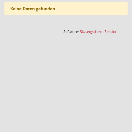
Keine Daten gefunden.
(Wird in
Software:
Sitzungsdienst
Session